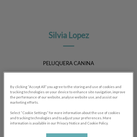
Silvia Lopez
PELUQUERA CANINA
By clicking “Accept All” you agree to the storing and use of cookies and
tracking technologies on your device to enhance site navigation, improve
the performance of our website, analyse website use, and assist our
marketing efforts.
Select “Cookie Settings” for more information about the use of cookies
and tracking technologies and to adjust your preferences. More
information is available in our Privacy Notice and Cookie Policy.