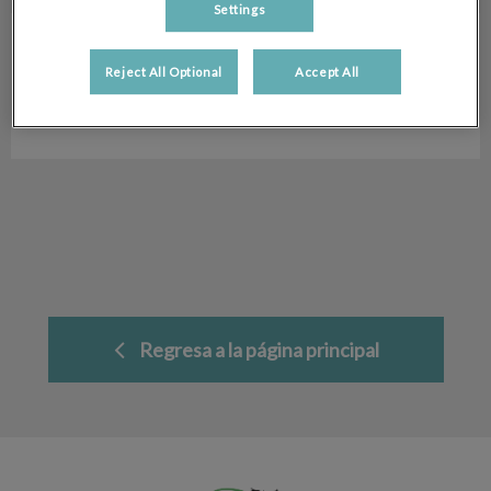
Settings
Silvia Lopez
Peluquería
Reject All Optional
Accept All
Hospital Veterinario San Antón
Regresa a la página principal