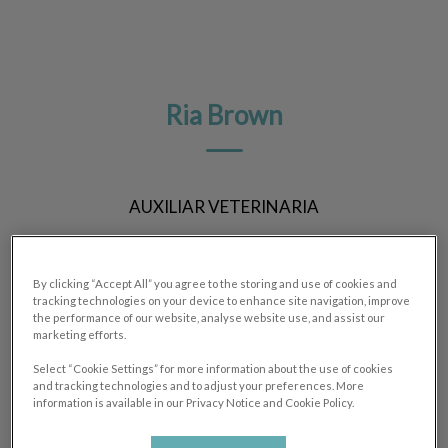
Ria Brown
AUXILIAR VETERINARIA
By clicking “Accept All” you agree to the storing and use of cookies and
tracking technologies on your device to enhance site navigation, improve
the performance of our website, analyse website use, and assist our
marketing efforts.
Select “Cookie Settings” for more information about the use of cookies
and tracking technologies and to adjust your preferences. More
information is available in our Privacy Notice and Cookie Policy.