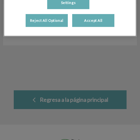
Settings
Ria Brown
Auxiliar Veterinaria
Reject All Optional
Accept All
Hospital Veterinario San Antón
Regresa a la página principal