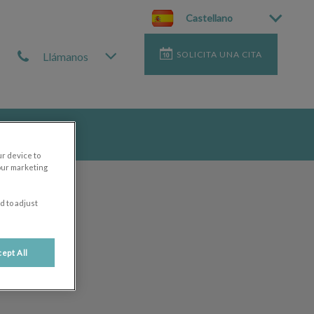
Castellano
SOLICITA UNA CITA
Llámanos
o
ur device to
our marketing
d to adjust
ept All