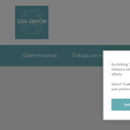
Home de Clinica Vet
Quiénes somos
Trabaja con nosotros
By clicking 
enhance site
efforts.
Select “Cook
your prefere
Set