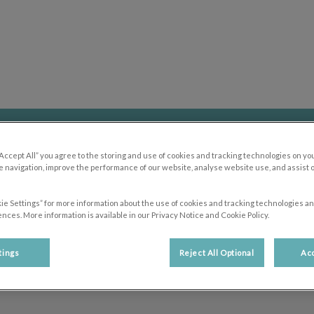
erinaria San Antón
Referir un caso
Servicios
Centros y contact
“Accept All” you agree to the storing and use of cookies and tracking technologies on yo
 navigation, improve the performance of our website, analyse website use, and assist 
ie Settings” for more information about the use of cookies and tracking technologies an
nces. More information is available in our Privacy Notice and Cookie Policy.
Paloma Nieto Serna
tings
Reject All Optional
Acc