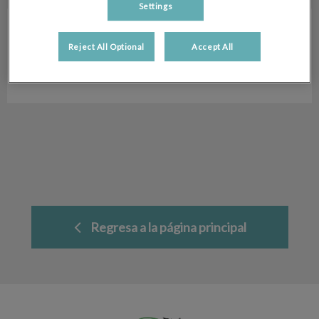
Settings
Miguel del Valle
Administración
Reject All Optional
Accept All
Hospital Veterinario San Antón
Regresa a la página principal