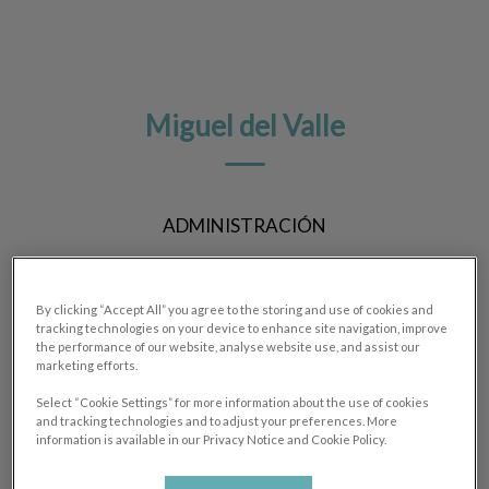
Miguel del Valle
ADMINISTRACIÓN
By clicking “Accept All” you agree to the storing and use of cookies and
tracking technologies on your device to enhance site navigation, improve
the performance of our website, analyse website use, and assist our
marketing efforts.
Select “Cookie Settings” for more information about the use of cookies
and tracking technologies and to adjust your preferences. More
information is available in our Privacy Notice and Cookie Policy.