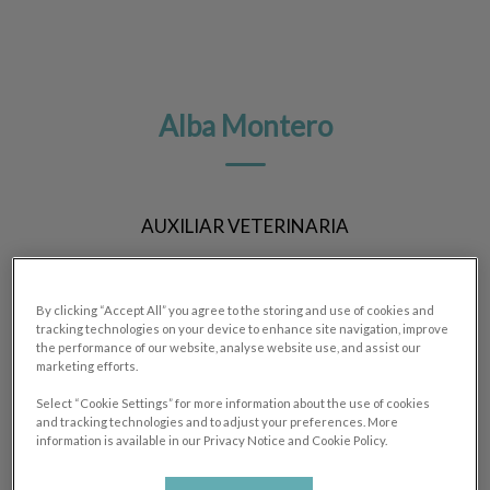
Alba Montero
AUXILIAR VETERINARIA
By clicking “Accept All” you agree to the storing and use of cookies and
tracking technologies on your device to enhance site navigation, improve
the performance of our website, analyse website use, and assist our
marketing efforts.
Select “Cookie Settings” for more information about the use of cookies
and tracking technologies and to adjust your preferences. More
information is available in our Privacy Notice and Cookie Policy.