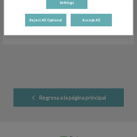
Settings
Alba Montero
Auxiliar Veterinaria
Reject All Optional
Accept All
Hospital Veterinario San Antón
Regresa a la página principal